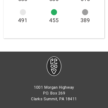
491
455
389
1001 Morgan Highway
P.O. Box 269
Clarks Summit, PA 18411