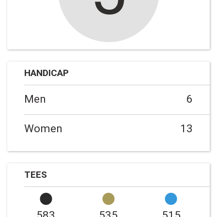
HANDICAP
Men
6
Women
13
TEES
583
535
515